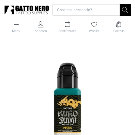
Menu
Accesso
Confrontare
Wishlist
Carrello