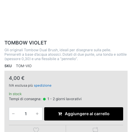
TOMBOW VIOLET
Gli originali Tombow Dual Brush, ideali per disegnare sulla pelle.
Pennarelli a base d’acqua atossici. Dotati di due punte, una tonda e sottile
(spessore 0,30) e una flessibile a “pennello”.
SKU
TOM-VIO
4,00 €
IVA esclusa più
spedizione
In stock
Tempi di consegna:
1 - 2 giorni lavorativi
Aggiungere al carrello