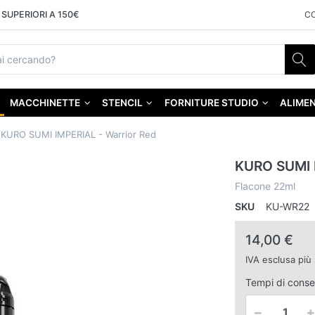
SUPERIORI A 150€
C
MACCHINETTE
STENCIL
FORNITURE STUDIO
ALIMEN
KURO SUMI IMPERIAL - Warrior Red
KURO SUMI I
Flacone 22ml
SKU
KU-WR22
14,00 €
IVA esclusa più
Tempi di cons