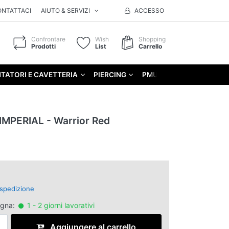
ONTATTACI
AIUTO & SERVIZI
ACCESSO
Confrontare
Wish
Shopping
Prodotti
List
Carrello
TATORI E CAVETTERIA
PIERCING
PMU
GIFT
MPERIAL - Warrior Red
spedizione
egna:
1 - 2 giorni lavorativi
Aggiungere al carrello