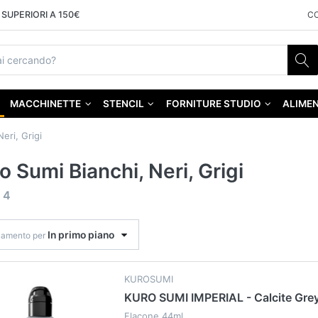
SUPERIORI A 150€
C
MACCHINETTE
STENCIL
FORNITURE STUDIO
ALIMEN
Neri, Grigi
o Sumi Bianchi, Neri, Grigi
f
4
In primo piano
namento per
KUROSUMI
KURO SUMI IMPERIAL - Calcite Gre
Flacone 44ml