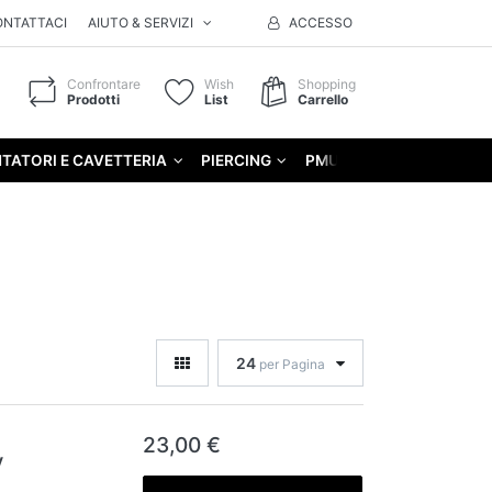
ONTATTACI
AIUTO & SERVIZI
ACCESSO
Confrontare
Wish
Shopping
Prodotti
List
Carrello
TATORI E CAVETTERIA
PIERCING
PMU
GIFT
24
per Pagina
23,00 €
y