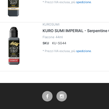
*
Prezzi IVA esclusa, più
spedizione
.
KUROSUMI
KURO SUMI IMPERIAL - Serpentine 
Flacone 44ml
SKU
KU-SG44
*
Prezzi IVA esclusa, più
spedizione
.