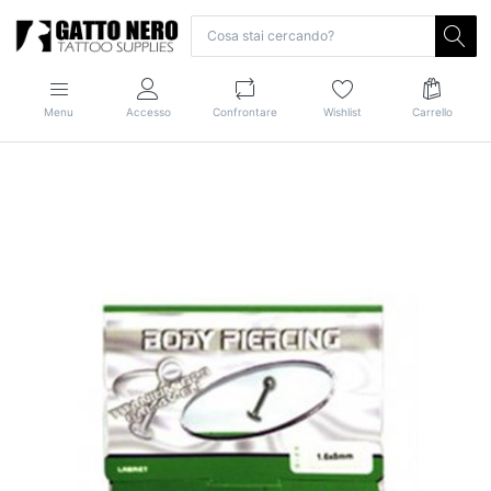
Menu
Accesso
Confrontare
Wishlist
Carrello