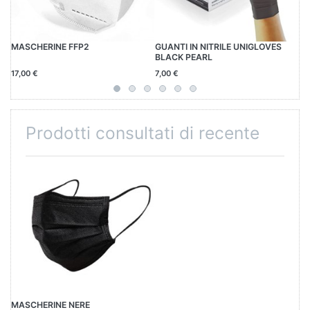
MASCHERINE FFP2
GUANTI IN NITRILE UNIGLOVES
CA
BLACK PEARL
17,00 €
7,00 €
25
Prodotti consultati di recente
MASCHERINE NERE