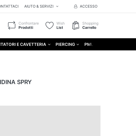
ONTATTACI
AIUTO & SERVIZI
ACCESSO
Confrontare
Wish
Shopping
Prodotti
List
Carrello
TATORI E CAVETTERIA
PIERCING
PMU
GIFT
IDINA SPRY