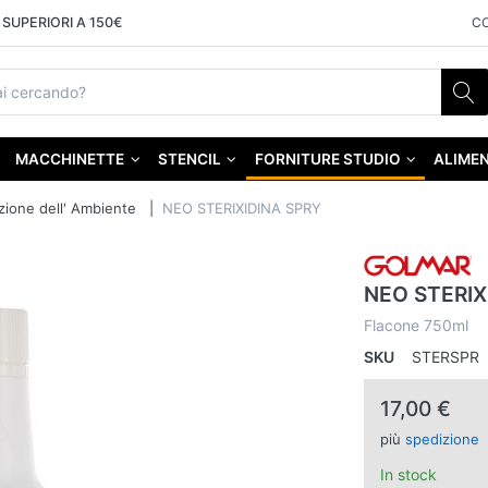
SUPERIORI A 150€
C
MACCHINETTE
STENCIL
FORNITURE STUDIO
ALIMEN
zione dell' Ambiente
NEO STERIXIDINA SPRY
NEO STERIX
Flacone 750ml
SKU
STERSPR
17,00 €
più
spedizione
In stock