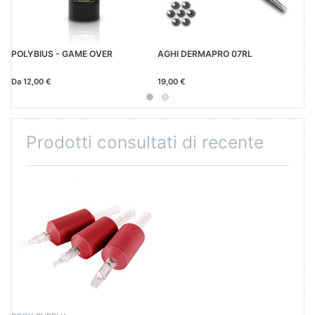
POLYBIUS - GAME OVER
AGHI DERMAPRO 07RL
TO
50
Da 12,00 €
19,00 €
5,
Prodotti consultati di recente