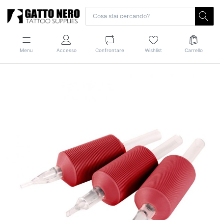
Menu
Accesso
Confrontare
Wishlist
Carrello