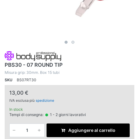
PBS30 - 07 ROUND TIP
Misura grip: 30mm. Box 15 tubi
SKU
BS07RT30
13,00 €
IVA esclusa più
spedizione
In stock
Tempi di consegna:
1 - 2 giorni lavorativi
Aggiungere al carrello