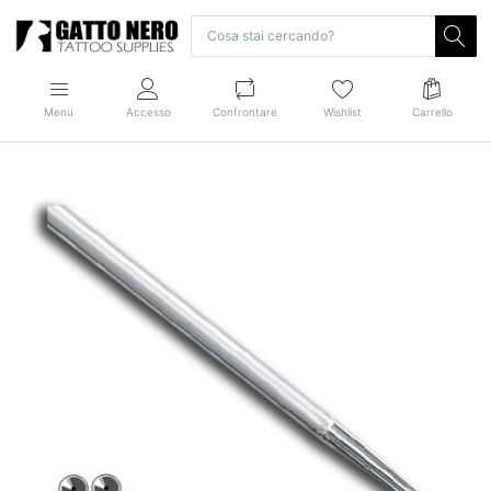
Menu
Accesso
Confrontare
Wishlist
Carrello