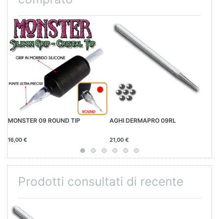
MONSTER 09 ROUND TIP
AGHI DERMAPRO 09RL
MO
16,00 €
21,00 €
16
Prodotti consultati di recente