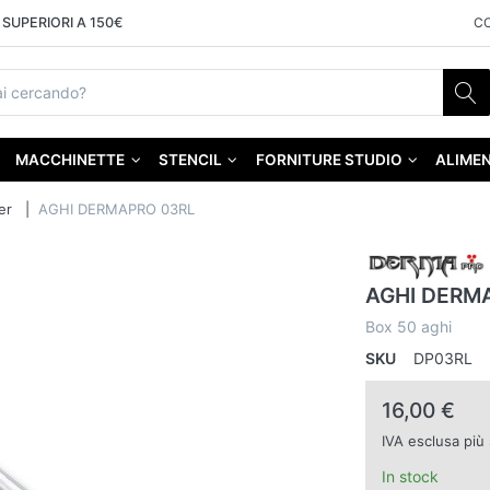
SUPERIORI A 150€
C
MACCHINETTE
STENCIL
FORNITURE STUDIO
ALIMEN
er
AGHI DERMAPRO 03RL
AGHI DERM
Box 50 aghi
SKU
DP03RL
16,00 €
IVA esclusa più
In stock