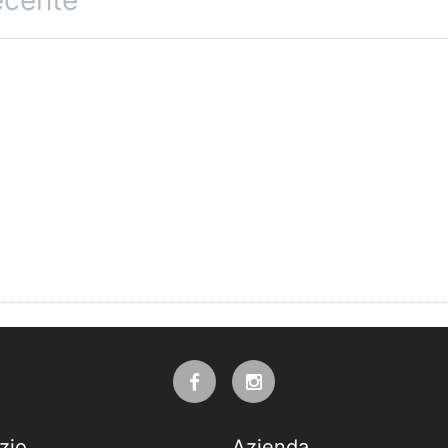
recente
zio
Azienda