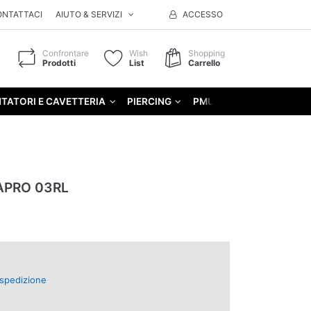
ONTATTACI
AIUTO & SERVIZI
ACCESSO
Confrontare
Wish
Shopping
Prodotti
List
Carrello
TATORI E CAVETTERIA
PIERCING
PMU
GIFT
APRO 03RL
spedizione