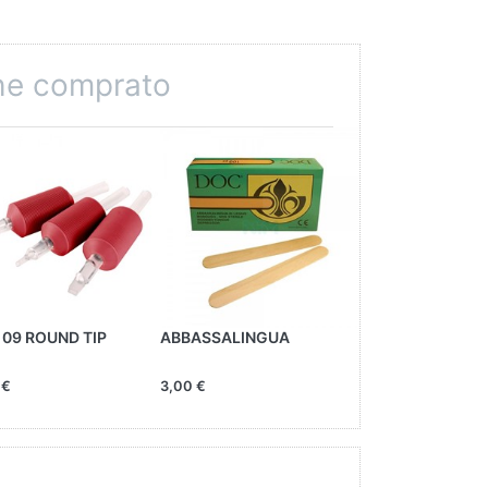
che comprato
 09 ROUND TIP
ABBASSALINGUA
AGHI DERMAPRO
 €
3,00 €
21,00 €