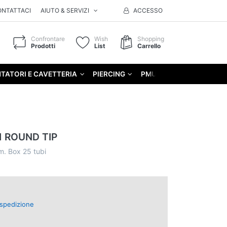
ONTATTACI
AIUTO & SERVIZI
ACCESSO
Confrontare
Wish
Shopping
Prodotti
List
Carrello
TATORI E CAVETTERIA
PIERCING
PMU
GIFT
 ROUND TIP
m. Box 25 tubi
spedizione