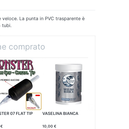
e veloce. La punta in PVC trasparente è
 tubi.
che comprato
TER 07 FLAT TIP
VASELINA BIANCA
RASOI MONOLA
 €
10,00 €
15,00 €