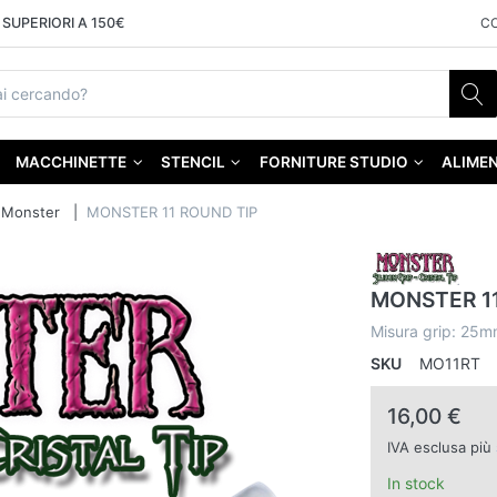
SUPERIORI A 150€
C
MACCHINETTE
STENCIL
FORNITURE STUDIO
ALIMEN
Monster
MONSTER 11 ROUND TIP
MONSTER 11
Misura grip: 25m
SKU
MO11RT
16,00 €
IVA esclusa più
In stock