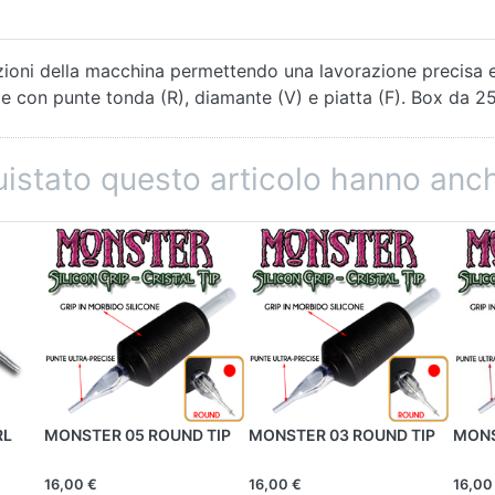
azioni della macchina permettendo una lavorazione precisa 
le con punte tonda (R), diamante (V) e piatta (F). Box da 25
quistato questo articolo hanno an
RL
MONSTER 05 ROUND TIP
MONSTER 03 ROUND TIP
MONS
16,00 €
16,00 €
16,00