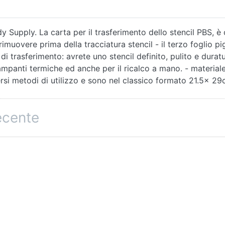
upply. La carta per il trasferimento dello stencil PBS, è c
da rimuovere prima della tracciatura stencil - il terzo foglio 
di trasferimento: avrete uno stencil definito, pulito e duratu
tampanti termiche ed anche per il ricalco a mano. - materiale d
versi metodi di utilizzo e sono nel classico formato 21.5x 2
recente