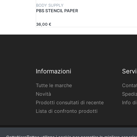
BODY SUPPLY
PBS STENCIL PAPER
36,00 €
Informazioni
Servi
Tutte le marche
Contat
Novità
Spediz
Prodotti consultati di recente
Info d
Lista di confronto prodotti
* Tutti i prezzi IVA esclusa, più
spedizione
.