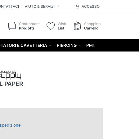
ONTATTACI
AIUTO & SERVIZI
ACCESSO
Confrontare
Wish
Shopping
Prodotti
List
Carrello
TATORI E CAVETTERIA
PIERCING
PMU
GIFT
L PAPER
spedizione