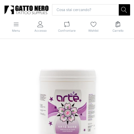
Menu
Accesso
Confrontare
Wishlist
Carrello