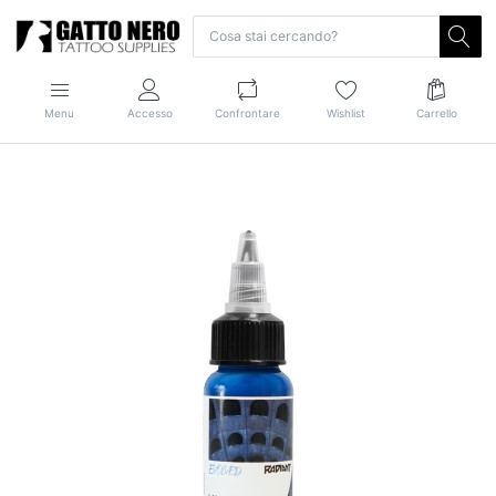
Menu
Accesso
Confrontare
Wishlist
Carrello