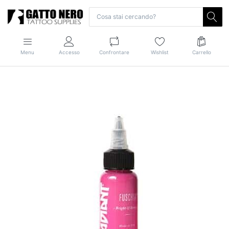
Menu
Accesso
Confrontare
Wishlist
Carrello