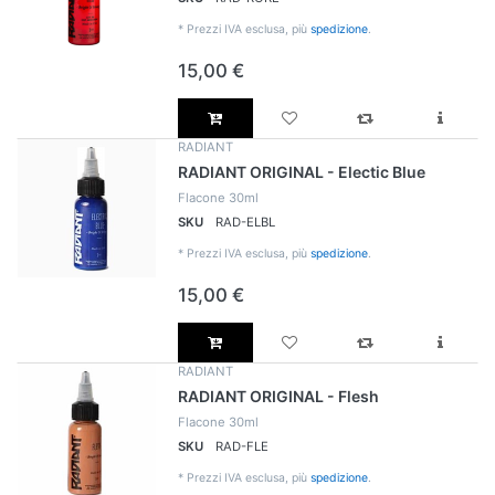
*
Prezzi IVA esclusa, più
spedizione
.
15,00 €
RADIANT
RADIANT ORIGINAL - Electic Blue
Flacone 30ml
SKU
RAD-ELBL
*
Prezzi IVA esclusa, più
spedizione
.
15,00 €
RADIANT
RADIANT ORIGINAL - Flesh
Flacone 30ml
SKU
RAD-FLE
*
Prezzi IVA esclusa, più
spedizione
.