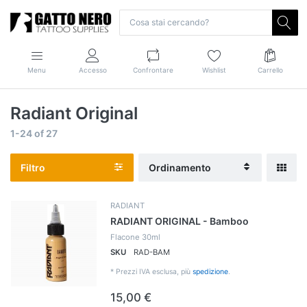
Menu
Accesso
Confrontare
Wishlist
Carrello
Radiant Original
1-24
of
27
Filtro
Ordinamento
RADIANT
RADIANT ORIGINAL - Bamboo
Flacone 30ml
SKU
RAD-BAM
*
Prezzi IVA esclusa, più
spedizione
.
15,00 €