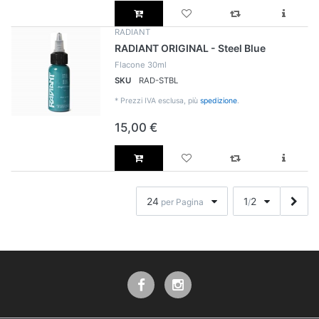
RADIANT
RADIANT ORIGINAL - Steel Blue
Flacone 30ml
SKU
RAD-STBL
*
Prezzi IVA esclusa, più
spedizione
.
15,00 €
24
1
2
per Pagina
/