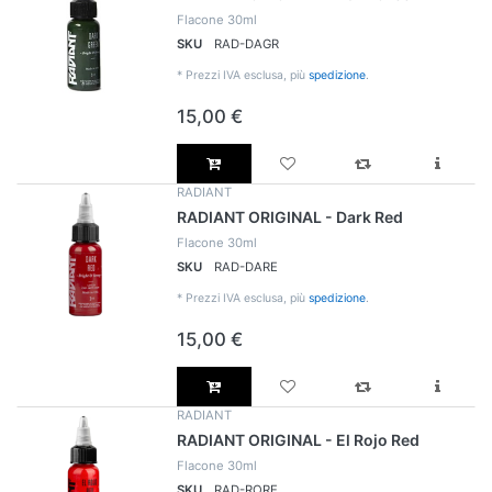
Flacone 30ml
SKU
RAD-DAGR
*
Prezzi IVA esclusa, più
spedizione
.
15,00 €
RADIANT
RADIANT ORIGINAL - Dark Red
Flacone 30ml
SKU
RAD-DARE
*
Prezzi IVA esclusa, più
spedizione
.
15,00 €
RADIANT
RADIANT ORIGINAL - El Rojo Red
Flacone 30ml
SKU
RAD-RORE