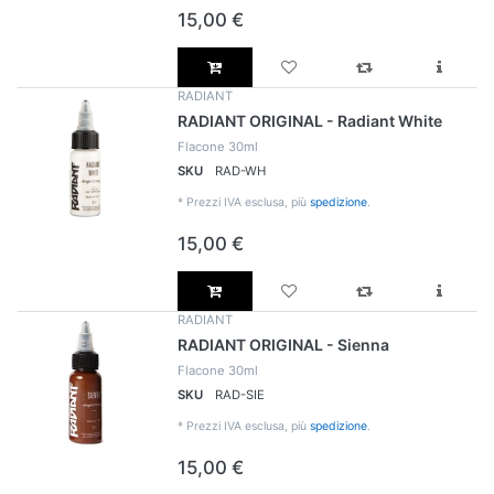
15,00 €
RADIANT
RADIANT ORIGINAL - Radiant White
Flacone 30ml
SKU
RAD-WH
*
Prezzi IVA esclusa, più
spedizione
.
15,00 €
RADIANT
RADIANT ORIGINAL - Sienna
Flacone 30ml
SKU
RAD-SIE
*
Prezzi IVA esclusa, più
spedizione
.
15,00 €