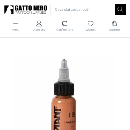
Menu
Accesso
Confrontare
Wishlist
Carrello