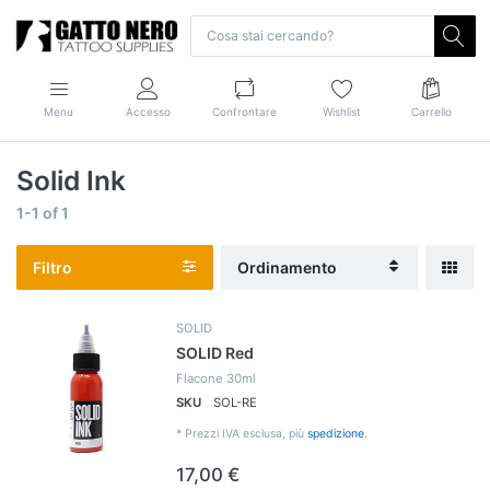
Menu
Accesso
Confrontare
Wishlist
Carrello
Solid Ink
1-1
of
1
Filtro
Ordinamento
SOLID
SOLID Red
Flacone 30ml
SKU
SOL-RE
*
Prezzi IVA esclusa, più
spedizione
.
17,00 €