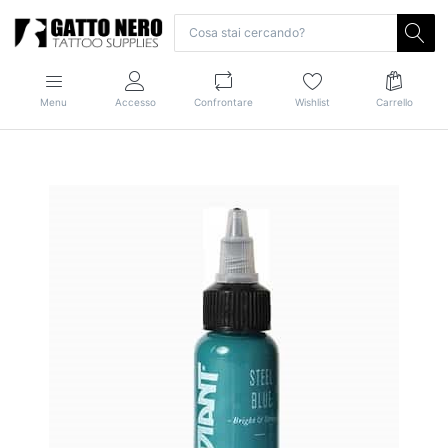
Menu
Accesso
Confrontare
Wishlist
Carrello