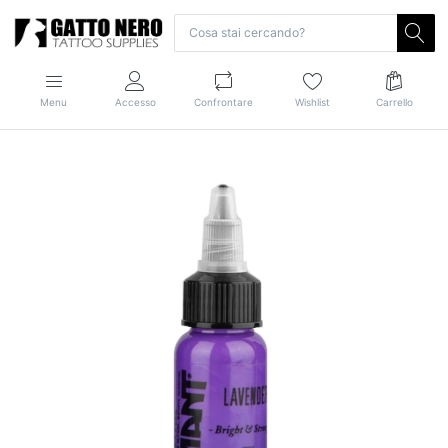
Menu
Accesso
Confrontare
Wishlist
Carrello