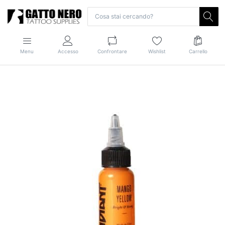
Menu
Accesso
Confrontare
Wishlist
Carrello