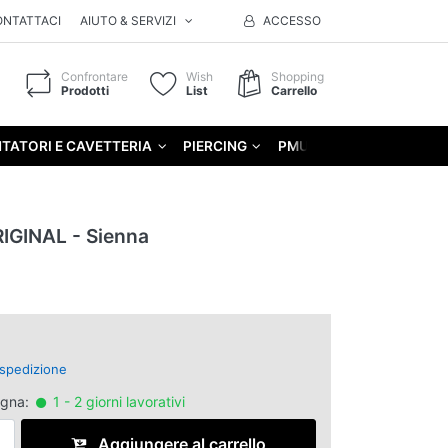
ONTATTACI
AIUTO & SERVIZI
ACCESSO
Confrontare
Wish
Shopping
Prodotti
List
Carrello
TATORI E CAVETTERIA
PIERCING
PMU
GIFT
IGINAL - Sienna
spedizione
egna:
1 - 2 giorni lavorativi
Aggiungere al carrello