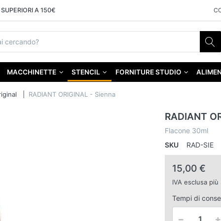
SUPERIORI A 150€
C
MACCHINETTE
STENCIL
FORNITURE STUDIO
ALIMEN
iginal
RADIANT ORIGINAL - Sienna
RADIANT OR
Flacone 30ml
SKU
RAD-SIE
15,00 €
IVA esclusa più
Tempi di cons