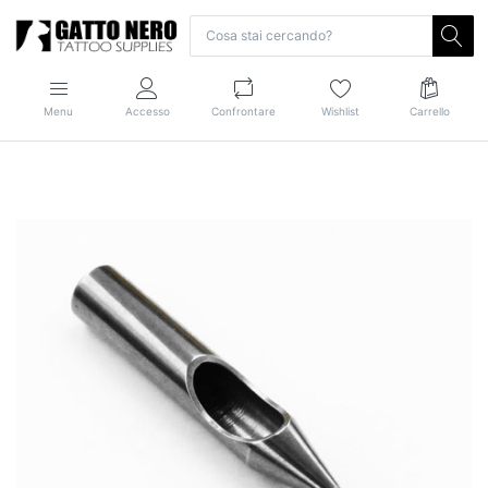
Menu
Accesso
Confrontare
Wishlist
Carrello