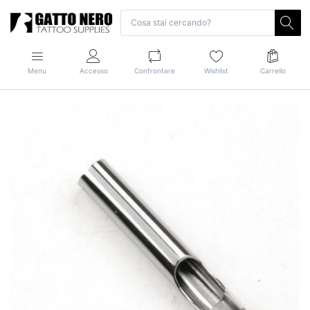
Menu
Accesso
Confrontare
Wishlist
Carrello