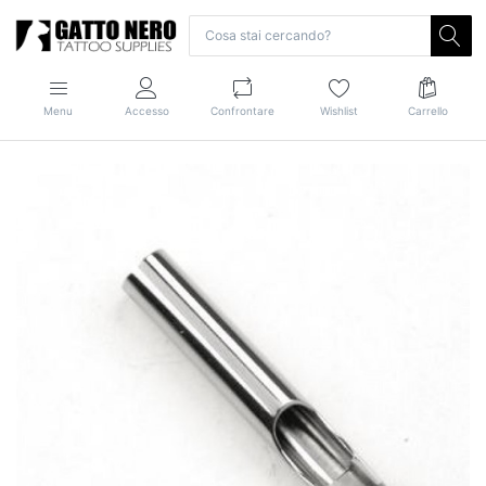
Menu
Accesso
Confrontare
Wishlist
Carrello