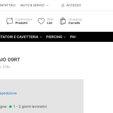
ONTATTACI
AIUTO & SERVIZI
ACCESSO
Confrontare
Wish
Shopping
Prodotti
List
Carrello
TATORI E CAVETTERIA
PIERCING
PMU
GIFT
AIO 09RT
ox 316L
spedizione
egna:
1 - 2 giorni lavorativi