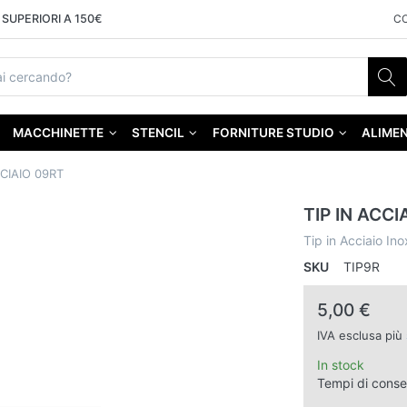
SUPERIORI A 150€
C
MACCHINETTE
STENCIL
FORNITURE STUDIO
ALIMEN
CCIAIO 09RT
TIP IN ACCI
Tip in Acciaio In
SKU
TIP9R
5,00 €
IVA esclusa più
In stock
Tempi di cons