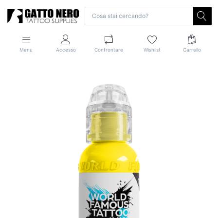
Menu
Accesso
Confrontare
Wishlist
Carrello