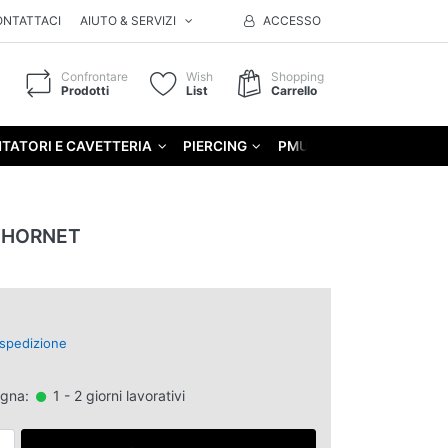
ONTATTACI
AIUTO & SERVIZI
ACCESSO
Confrontare
Wish
Shopping
Prodotti
List
Carrello
TATORI E CAVETTERIA
PIERCING
PMU
GIFT
 HORNET
spedizione
egna:
1 - 2 giorni lavorativi