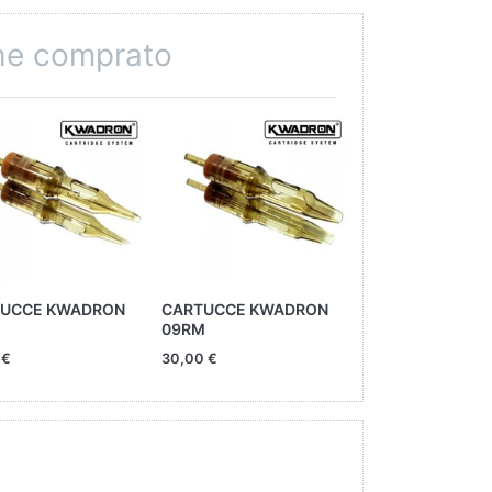
che comprato
UCCE KWADRON
CARTUCCE KWADRON
MONSTER 07 FLA
09RM
 €
30,00 €
16,00 €