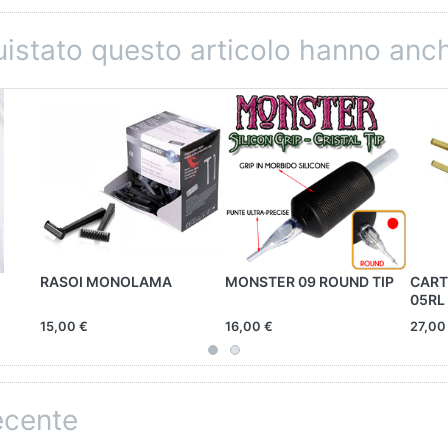
quistato questo articolo hanno an
RASOI MONOLAMA
MONSTER 09 ROUND TIP
CART
05RL
15,00 €
16,00 €
27,00
recente