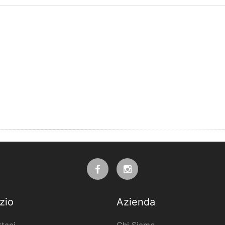
zio
Azienda