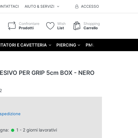
ONTATTACI
AIUTO & SERVIZI
ACCESSO
Confrontare
Wish
Shopping
Prodotti
List
Carrello
TATORI E CAVETTERIA
PIERCING
PMU
GIFT
SIVO PER GRIP 5cm BOX - NERO
2
spedizione
egna:
1 - 2 giorni lavorativi