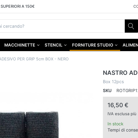
SUPERIORI A 150€
C
MACCHINETTE
STENCIL
FORNITURE STUDIO
ALIMEN
DESIVO PER GRIP 5cm BOX - NERO
NASTRO ADE
Box 12pcs
SKU
ROTGRIP1
16,50 €
IVA esclusa più
In stock
Tempi di cons