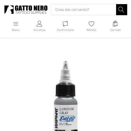
Menu
Accesso
Confrontare
Wishlist
Carrello