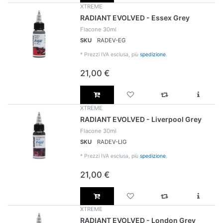
XTREME
RADIANT EVOLVED - Essex Grey
Flacone 30ml
SKU
RADEV-EG
*
Prezzi IVA esclusa, più
spedizione
.
21,00 €
XTREME
RADIANT EVOLVED - Liverpool Grey
Flacone 30ml
SKU
RADEV-LIG
*
Prezzi IVA esclusa, più
spedizione
.
21,00 €
XTREME
RADIANT EVOLVED - London Grey