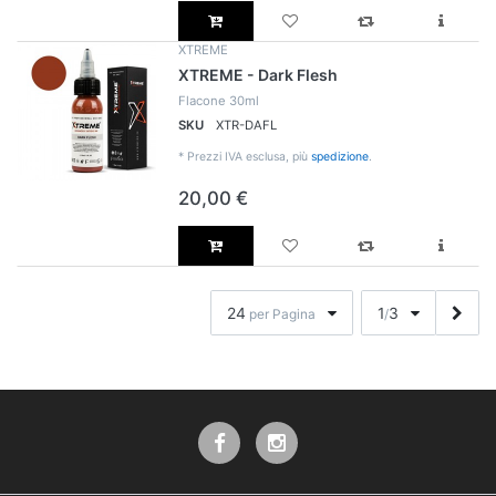
XTREME
XTREME - Dark Flesh
Flacone 30ml
SKU
XTR-DAFL
*
Prezzi IVA esclusa, più
spedizione
.
20,00 €
24
1
3
per Pagina
/