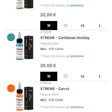
*
Prezzi IVA esclusa, più
spedizione
.
20,00 €
XTREME
XTREME - Caribbean Holiday
Flacone 30ml
SKU
XTR-CAHO
*
Prezzi IVA esclusa, più
spedizione
.
20,00 €
XTREME
XTREME - Carrot
Flacone 30ml
SKU
XTR-CARR
*
Prezzi IVA esclusa, più
spedizione
.