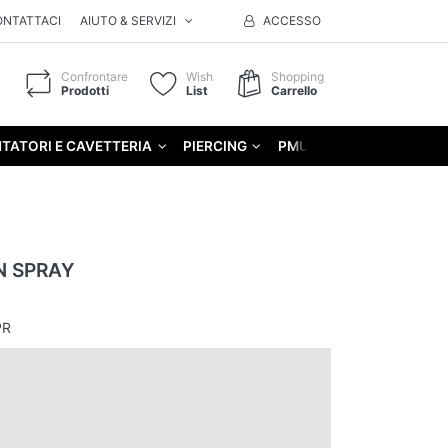
ONTATTACI
AIUTO & SERVIZI
ACCESSO
Confrontare
Wish
Shopping
Prodotti
List
Carrello
TATORI E CAVETTERIA
PIERCING
PMU
GIFT
N SPRAY
PR