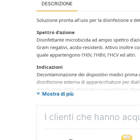
DESCRIZIONE
Soluzione pronta all’uso per la disinfezione e de
Spettro d’azione
Disinfettante microbicida ad ampio spettro d’azi
Gram negativi, acido-resistenti. Attivo inoltre con
quale appartengono l’HIV, l’HBV, l’HCV ed altri.
Indicazioni
Decontaminazione dei dispositivi medici prima de
disinfezione esterna di apparecchiature per dialis
disinfezione delle attrezzature ospedaliere; disi
Mostra di più
particolare disinfezione esterna del riunito; disi
(carrelli, bacinelle, letti, mobili, ecc.).
Il prodotto può essere utilmente impiegato in 
I clienti che hanno ac
evitare la diffusione di microrganismi durante la 
Istruzioni per l’uso
Nebulizzare la soluzione in modo da coprire l’ogg