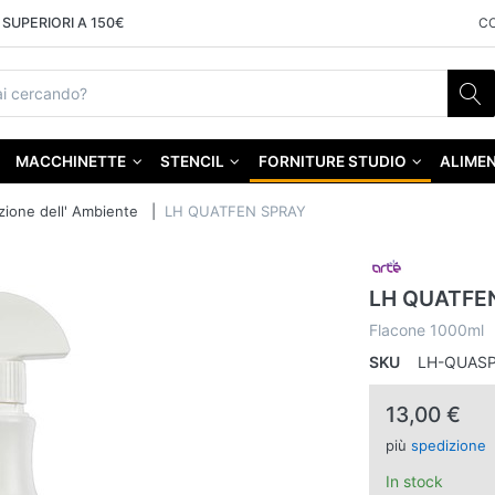
SUPERIORI A 150€
C
MACCHINETTE
STENCIL
FORNITURE STUDIO
ALIMEN
zione dell' Ambiente
LH QUATFEN SPRAY
LH QUATFE
Flacone 1000ml
SKU
LH-QUAS
13,00 €
più
spedizione
In stock