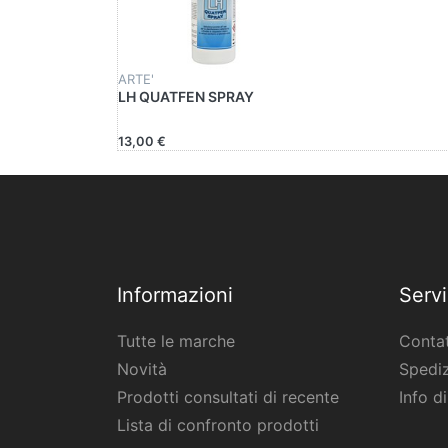
ARTE'
LH QUATFEN SPRAY
13,00 €
Informazioni
Servi
Tutte le marche
Contat
Novità
Spediz
Prodotti consultati di recente
Info d
Lista di confronto prodotti