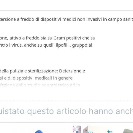
tersione a freddo di dispositivi medici non invasivi in campo sanit
one, attivo a freddo sia su Gram positivi che su
tro i virus, anche su quelli lipofili , gruppo al
lla pulizia e sterilizzazione; Detersione e
i e di dispositivi medicali in genere;
nfezione dello studio odontoiatrico ed in
nfezione delle attrezzature della sala operatoria
situazioni di emergenza come ad esempio per
quistato questo articolo hanno an
raccolta di materiali infetti o contaminati
etto o la superficie da disinfettare.