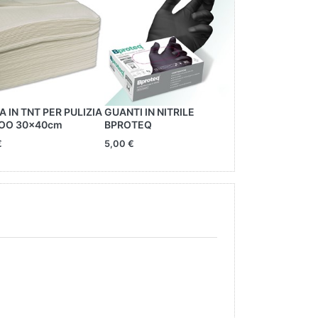
 IN TNT PER PULIZIA
GUANTI IN NITRILE
CARTUCCE EDG
OO 30x40cm
BPROTEQ
PLATINUM 03RL
€
5,00 €
22,00 €