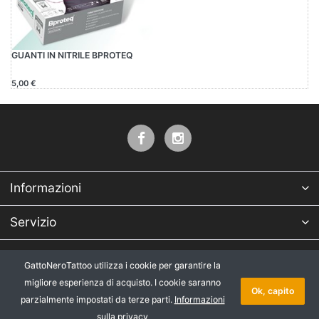
GUANTI IN NITRILE BPROTEQ
5,00 €
Informazioni
Servizio
Azienda
GattoNeroTattoo utilizza i cookie per garantire la
migliore esperienza di acquisto. I cookie saranno
* Tutti i prezzi IVA esclusa, più
Copyright © 2026 GattoNeroTattoo.
Ok, capito
parzialmente impostati da terze parti.
Informazioni
spedizione
.
Tutti i diritti riservati.
sulla privacy