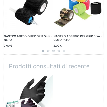
NASTRO ADESIVO PER GRIP 5cm -
NASTRO ADESIVO PER GRIP 5cm -
LH
NERO
COLORATO
2,00 €
2,00 €
13
Prodotti consultati di recente