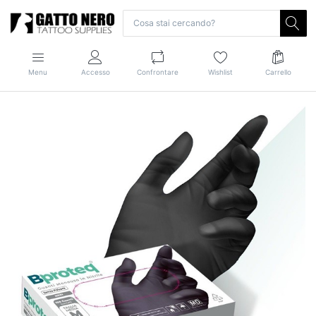
Menu
Accesso
Confrontare
Wishlist
Carrello