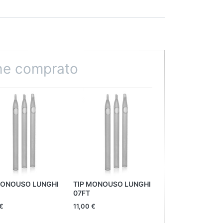
che comprato
MONOUSO LUNGHI
TIP MONOUSO LUNGHI
TIP MONOUSO L
07FT
05FT
 €
11,00 €
11,00 €