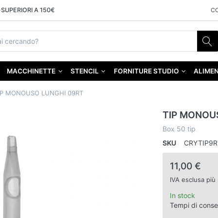
SUPERIORI A 150€
C
MACCHINETTE
STENCIL
FORNITURE STUDIO
ALIMEN
IP MONOUSO LUNGHI 09RT
TIP MONOU
Box 50 tip
SKU
CRYTIP9R
11,00 €
IVA esclusa più
In stock
Tempi di cons