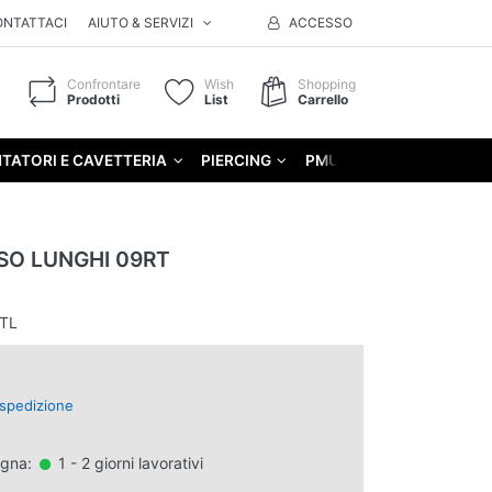
ONTATTACI
AIUTO & SERVIZI
ACCESSO
Confrontare
Wish
Shopping
Prodotti
List
Carrello
TATORI E CAVETTERIA
PIERCING
PMU
GIFT
SO LUNGHI 09RT
TL
spedizione
egna:
1 - 2 giorni lavorativi