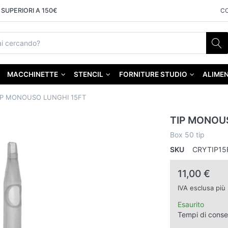
SUPERIORI A 150€
C
MACCHINETTE
STENCIL
FORNITURE STUDIO
ALIMEN
IP MONOUSO LUNGHI 15FT
TIP MONOU
Box 50 tip
SKU
CRYTIP15
11,00 €
IVA esclusa più
Esaurito
Tempi di cons