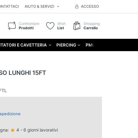
ONTATTACI
AIUTO & SERVIZI
ACCESSO
Confrontare
Wish
Shopping
Prodotti
List
Carrello
TATORI E CAVETTERIA
PIERCING
PMU
GIFT
SO LUNGHI 15FT
FTL
spedizione
egna:
4 - 6 giorni lavorativi