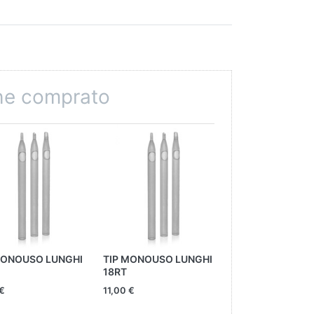
che comprato
MONOUSO LUNGHI
TIP MONOUSO LUNGHI
TIP MONOUSO L
18RT
11RT
 €
11,00 €
11,00 €