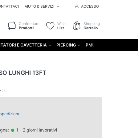
ONTATTACI
AIUTO & SERVIZI
ACCESSO
Confrontare
Wish
Shopping
Prodotti
List
Carrello
TATORI E CAVETTERIA
PIERCING
PMU
GIFT
SO LUNGHI 13FT
FTL
spedizione
egna:
1 - 2 giorni lavorativi