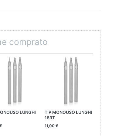
che comprato
MONOUSO LUNGHI
TIP MONOUSO LUNGHI
TIP MONOUSO L
18RT
11RT
 €
11,00 €
11,00 €