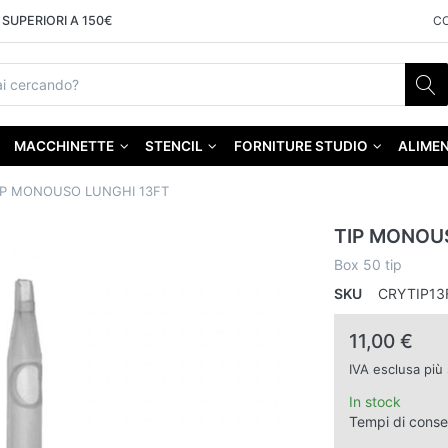
SUPERIORI A 150€
C
MACCHINETTE
STENCIL
FORNITURE STUDIO
ALIMEN
IP MONOUSO LUNGHI 13FT
TIP MONOU
Box 50 tip
SKU
CRYTIP13
11,00 €
IVA esclusa più
In stock
Tempi di cons